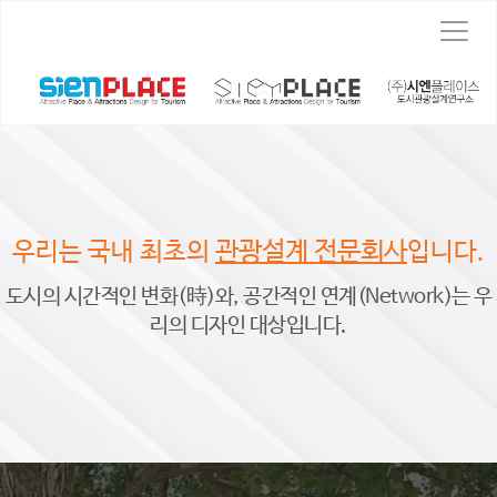
T
o
g
g
l
e
n
a
v
i
관광설계 전문회사
우리는 국내 최초의
입니다.
g
a
도시의 시간적인 변화(時)와, 공간적인 연계(Network)는 우
t
i
리의 디자인 대상입니다.
o
n